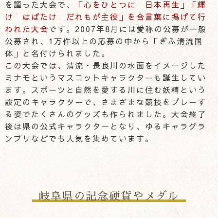
を謳った大会で、
「心をひとつに 日本再生」「輝
け はばたけ だれもが主役」を合言葉に掲げて行
われた大会
です。2007年8月には愛称の公募が一般
公募され、1万件以上の応募の中から「ぎふ清流国
体」と名付けられました。
この大会では、清流・長良川の水面をイメージした
ミナモというマスコットキャラクターも誕生してい
ます。スポーツと自然を愛する川に住む妖精という
設定のキャラクターで、さまざまな競技をプレーす
る姿でたくさんのグッズも作られました。大会終了
後は県の公式キャラクターとなり、ゆるキャラグラ
ンプリなどでも人気を集めています。
岐阜県の記念硬貨やメダル