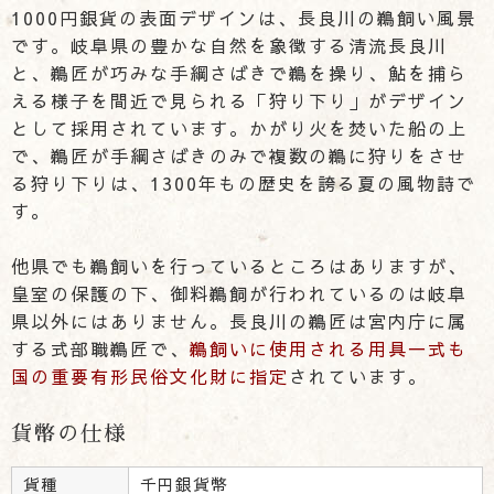
1000円銀貨の表面デザインは、長良川の鵜飼い風景
です。岐阜県の豊かな自然を象徴する清流長良川
と、鵜匠が巧みな手綱さばきで鵜を操り、鮎を捕ら
える様子を間近で見られる「狩り下り」がデザイン
として採用されています。かがり火を焚いた船の上
で、鵜匠が手綱さばきのみで複数の鵜に狩りをさせ
る狩り下りは、1300年もの歴史を誇る夏の風物詩で
す。
他県でも鵜飼いを行っているところはありますが、
皇室の保護の下、御料鵜飼が行われているのは岐阜
県以外にはありません。長良川の鵜匠は宮内庁に属
する式部職鵜匠で、
鵜飼いに使用される用具一式も
国の重要有形民俗文化財に指定
されています。
貨幣の仕様
貨種
千円銀貨幣