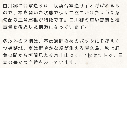
白川郷の合掌造りは「切妻合掌造り」と呼ばれるも
ので、本を開いた状態で伏せて立てかけたような急
勾配の三角屋根が特徴です。白川郷の重い雪質と積
雪量を考慮した構造になっています。
冬以外の図柄は、春は満開の桜のバックにそびえ立
つ姫路城、夏は鮮やかな緑が生える屋久島、秋は紅
葉の間から垣間見える富士山です。4枚セットで、日
本の豊かな自然を表しています。
貨幣の仕様
素材・品位
銀・純銀
量目
31.1グラム
直径
38ミリメートル
販売数量
2000セット
クック諸島造幣局が発行した5クック諸島