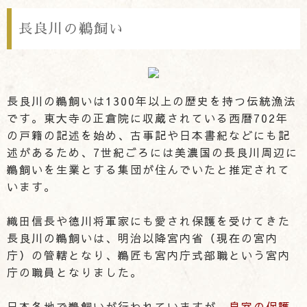
長良川の鵜飼い
長良川の鵜飼いは1300年以上の歴史を持つ伝統漁法
です。東大寺の正倉院に収蔵されている西暦702年
の戸籍の記述を始め、古事記や日本書紀などにも記
述があるため、7世紀ごろには美濃国の長良川周辺に
鵜飼いを生業とする集団が住んでいたと推定されて
います。
織田信長や徳川将軍家にも愛され保護を受けてきた
長良川の鵜飼いは、明治以降宮内省（現在の宮内
庁）の管轄となり、鵜匠も宮内庁式部職という宮内
庁の職員となりました。
日本各地で鵜飼いが行われていますが、
皇室の保護