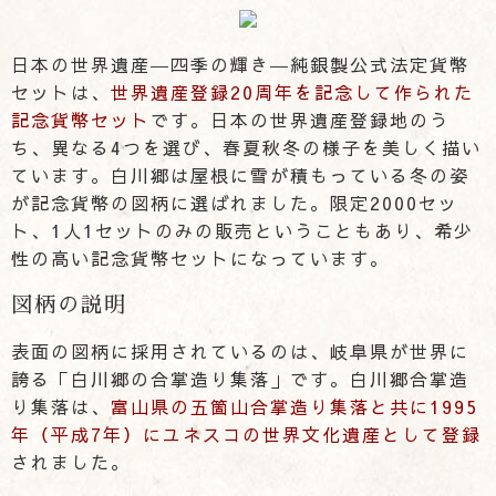
日本の世界遺産―四季の輝き―純銀製公式法定貨幣
セットは、
世界遺産登録20周年を記念して作られた
記念貨幣セット
です。日本の世界遺産登録地のう
ち、異なる4つを選び、春夏秋冬の様子を美しく描い
ています。白川郷は屋根に雪が積もっている冬の姿
が記念貨幣の図柄に選ばれました。限定2000セッ
ト、1人1セットのみの販売ということもあり、希少
性の高い記念貨幣セットになっています。
図柄の説明
表面の図柄に採用されているのは、岐阜県が世界に
誇る「白川郷の合掌造り集落」です。白川郷合掌造
り集落は、
富山県の五箇山合掌造り集落と共に1995
年（平成7年）にユネスコの世界文化遺産として登録
されました。