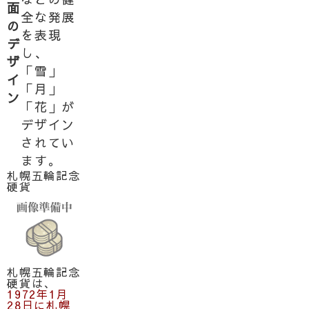
面
全な発展
の
を表現
デ
し、
ザ
「雪」
イ
「月」
ン
「花」が
デザイン
されてい
ます。
札幌五輪記念
硬貨
札幌五輪記念
硬貨は、
1972年1月
28日に札幌