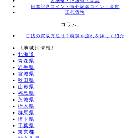
古紙幣・旧紙幣・軍票
⽇本記念コイン・海外記念コイン・⾦貨
現代貨幣
コラム
古銭の買取方法は？特徴や流れを詳しく紹介
《地域別情報》
北海道
青森県
岩手県
宮城県
秋田県
山形県
福島県
茨城県
栃木県
群馬県
埼玉県
千葉県
東京都