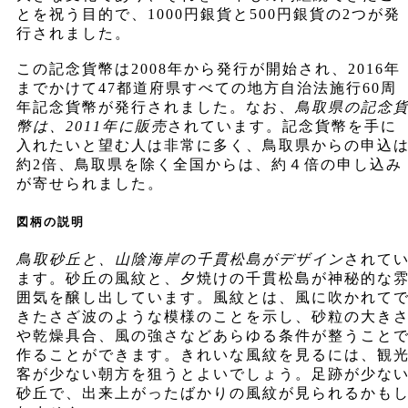
とを祝う目的で、1000円銀貨と500円銀貨の2つが発
行されました。
この記念貨幣は2008年から発行が開始され、2016年
までかけて47都道府県すべての地方自治法施行60周
年記念貨幣が発行されました。なお、
鳥取県の記念
幣は、2011年に販売
されています。記念貨幣を手に
入れたいと望む人は非常に多く、鳥取県からの申込
約2倍、鳥取県を除く全国からは、約４倍の申し込み
が寄せられました。
図柄の説明
鳥取砂丘と、山陰海岸の千貫松島がデザイン
されて
ます。砂丘の風紋と、夕焼けの千貫松島が神秘的な
囲気を醸し出しています。風紋とは、風に吹かれて
きたさざ波のような模様のことを示し、砂粒の大き
や乾燥具合、風の強さなどあらゆる条件が整うこと
作ることができます。きれいな風紋を見るには、観
客が少ない朝方を狙うとよいでしょう。足跡が少な
砂丘で、出来上がったばかりの風紋が見られるかも