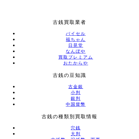
古銭買取業者
バイセル
福ちゃん
日晃堂
なんぼや
買取プレミアム
おたからや
古銭の豆知識
古金銀
小判
銀判
中国貨幣
古銭の種類別買取情報
穴銭
大判