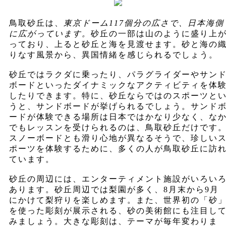
鳥取砂丘は、
東京ドーム117個分の広さで、日本海側
に広がっています。
砂丘の一部は山のように盛り上
っており、上ると砂丘と海を見渡せます。砂と海の
りなす風景から、異国情緒を感じられるでしょう。
砂丘ではラクダに乗ったり、パラグライダーやサン
ボードといったダイナミックなアクティビティを体
したりできます。特に、砂丘ならではのスポーツと
うと、サンドボードが挙げられるでしょう。サンド
ードが体験できる場所は日本ではかなり少なく、な
でもレッスンを受けられるのは、鳥取砂丘だけです
スノーボードとも滑り心地が異なるそうで、珍しい
ポーツを体験するために、多くの人が鳥取砂丘に訪
ています。
砂丘の周辺には、エンターティメント施設がいろい
あります。砂丘周辺では梨園が多く、8月末から9月
にかけて梨狩りを楽しめます。また、世界初の「砂
を使った彫刻が展示される、砂の美術館にも注目し
みましょう。大きな彫刻は、テーマが毎年変わりま