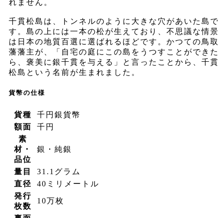
れません。
千貫松島は、トンネルのように大きな穴があいた島
す。島の上には一本の松が生えており、不思議な情
は日本の地質百選に選ばれるほどです。かつての鳥
藩藩主が、「自宅の庭にこの島をうつすことができ
ら、褒美に銀千貫を与える」と言ったことから、千
松島という名前が生まれました。
貨幣の仕様
貨種
千円銀貨幣
額面
千円
素
材・
銀・純銀
品位
量目
31.1グラム
直径
40ミリメートル
発行
10万枚
枚数