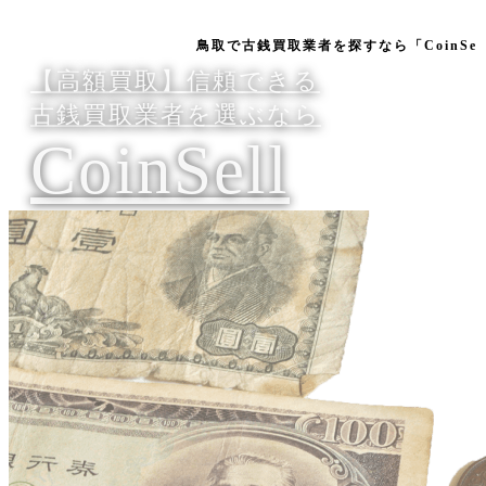
鳥取で古銭買取業者を探すなら「CoinSell」にお
【高額買取】信頼できる
古銭買取業者を選ぶなら
CoinSell