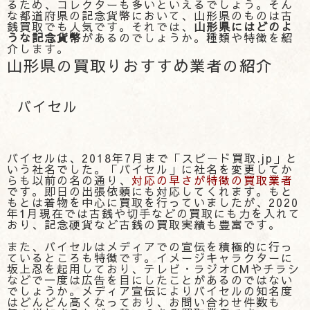
るため、コレクターも多いといえるでしょう。そん
な都道府県の記念貨幣において、山形県のものは古
銭買取でも人気です。それでは、
山形県にはどのよ
うな記念貨幣
があるのでしょうか。種類や特徴を紹
介します。
山形県の買取りおすすめ業者の紹介
バイセル
バイセルは、2018年7月まで「スピード買取.jp」と
いう社名でした。「バイセル」に社名を変更してか
らも以前の名の通り、
対応の早さが特徴の買取業者
です。即日の出張依頼にも対応してくれます。もと
もとは着物を中心に買取を行っていましたが、2020
年1月現在では古銭や切手などの買取にも力を入れて
おり、記念硬貨など古銭の買取実績も豊富です。
また、バイセルはメディアでの宣伝を積極的に行っ
ているところも特徴です。イメージキャラクターに
坂上忍を起用しており、テレビ・ラジオCMやチラシ
などで一度は広告を目にしたことがあるのではない
でしょうか。メディア宣伝によりバイセルの知名度
はどんどん高くなっており、お問い合わせ件数も