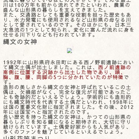
川は100万年も前から流れてきたといわれ、農業の
盛んな山形県の暮らしを支えてきました。
また、交通路としても重要な役割を担った歴史もあ
り、水力発電にも使用されるなど山形県の母なる川
として愛されているのです。そのほかにも、日本三
大急流の1つとして知られ、変化に富んだ流れに身を
任せる川下りなども行われています。
縄文の女神
1992年に山形県府永田町にある西ノ野前遺跡におい
て縄文土偶が出土しました。これは、
西ノ前遺跡の
南側に位置する沢跡から出土した物であり、頭、
胸、腹、腰、両脚の5つに分かれていたのが特徴
で
す。
造形の美しさから縄文の女神と呼ばれているこの土
偶は、欠損部がなく、完全な復元が可能であったこ
とも奇跡的だといえるでしょう。学術的にも造形的
にも縄文時代を代表する土偶だといわれ、1998年に
は国の重要文化財に指定されました。その後、2012
年には国宝へと指定されたのです。
長い歴史を持った縄文の女神は、かつての山形県の
暮らしぶりを知る鍵になると期待され、大切に守り
続けられています。土偶愛好家からも人気があり、
多くのファンを魅了しているといえるでしょう。
山形花笠まつり