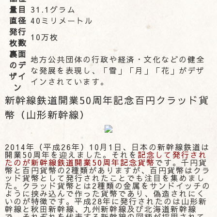
量目
31.1グラム
直径
40ミリメートル
発行
10万枚
枚数
裏面
地方公共団体の行政や経済・文化などの健全
のデ
な発展を表現し、「雪」「月」「花」がデザ
ザイ
インされています。
ン
新幹線鉄道開業50周年記念百円クラッド貨
幣（山形新幹線）
2014年（平成26年）10月1日、日本の新幹線鉄道は
開業50周年を迎えました。それを
記念して発行され
たのが新幹線鉄道開業50周年記念貨幣
です。千円貨
幣と百円貨幣の2種類がありますが、百円貨幣はクラ
ッド貨幣として発行されたことでも注目を集めまし
た。クラッド貨幣とは2種類の金属をサンドイッチの
ように挟み込んで作った貨幣であり、偽造されにく
いのが特徴です。平成28年に発行されたのは山形新
幹線と秋田新幹線、九州新幹線及び北海道新幹線
で、それぞれを代表する新幹線の図柄が採用されて