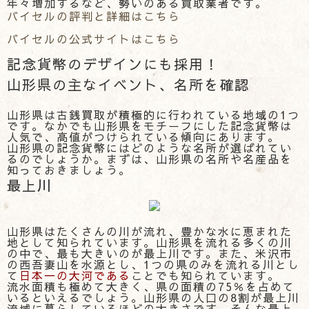
年々増加するなど、勢いのある買取業者です。
バイセルの評判と詳細はこちら
バイセルの公式サイトはこちら
記念貨幣のデザインにも採用！
山形県の主なイベント、名所を確認
山形県は古銭買取が積極的に行われている地域の1つ
です。なかでも山形県をモチーフにした記念貨幣は
人気で、高値がつけられている傾向にあります。
山形県の記念貨幣にはどのような名所が選ばれてい
るのでしょうか。まずは、山形県の名所や名産品を
知っておきましょう。
最上川
山形県はたくさんの川が流れ、豊かな水に恵まれた
地として知られています。山形県を流れる多くの川
の中で、最も大きいのが最上川です。また、米沢市
の西吾妻山を水源とし、1つの県のみを流れる川とし
て
日本一の大河である
ことでも知られています。
流水面積も極めて大きく、県の面積の75％を占めて
いるといえるでしょう。山形県の人口の8割が最上川
流域に暮らしているほどの大きさです。そんな最上