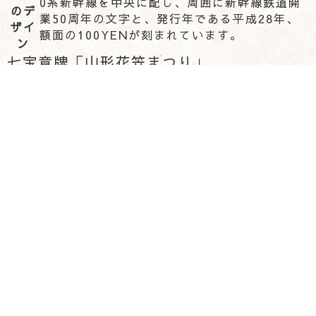
0系新幹線を中央に配し、周囲に新幹線鉄道開
のデ
業50周年の文字と、発行年である平成28年、
ザイ
額面の100YENが刻まれています。
ン
七宝章牌「山形花笠まつり」
勲章の製造には七宝技術が使われ、美しい模様がつ
けられています。金属にガラス質の素材を焼き付け
ることで装飾するこの技術は、本来腐敗を防ぐ目的
で使われてきたのです。そのため、劣化しにくく長
く良好な状態が保てることが魅力でしょう。
そんな、七宝技術を使用して作られたのが七宝章牌
「山形花笠まつり」です。
2019年9月に販売が開始
されたこの章牌は、日本の祭りシリーズの1つ
でもあ
ります。山形の夏を華やかに彩る花笠まつりをモチ
ーフにした優美な姿が楽しめる1枚です。
図柄の説明
七宝章牌「山形花笠まつり」の表面には、山形県の
暮らしを支える雄大な最上川を背景に、
花笠まつり
の踊り子がダイナミックに描かれて
います。鮮やか
な花笠と、優美な正調女踊りが七宝の豊かな色使い
によって、いきいきと表現されているのです。さら
に、裏面には最上川と花笠、紅花がデザインされ、
山形県を象徴する章牌に仕上がっています。
貨幣の仕様