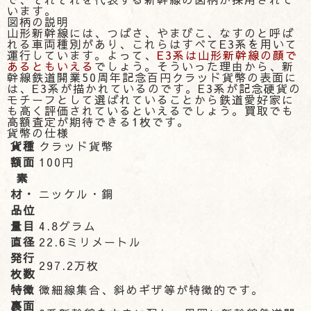
います。
図柄の説明
山形新幹線には、つばさ、やまびこ、なすのと呼ば
れる車両種別があり、これらはすべてE3系を用いて
運行しています。よって、
E3系は山形新幹線の顔で
あるともいえる
でしょう。そういった理由から、新
幹線鉄道開業50周年記念百円クラッド貨幣の表面に
は、E3系が描かれているのです。E3系が記念硬貨の
モチーフとして選ばれていることから鉄道愛好家に
も高く評価されているといえるでしょう。買取でも
高額査定が期待できる1枚です。
貨幣の仕様
貨種
クラッド貨幣
額面
100円
素
材・
ニッケル・銅
品位
量目
4.8グラム
直径
22.6ミリメートル
発行
297.2万枚
枚数
特徴
微細線集合、斜めギザ等が特徴的です。
裏面