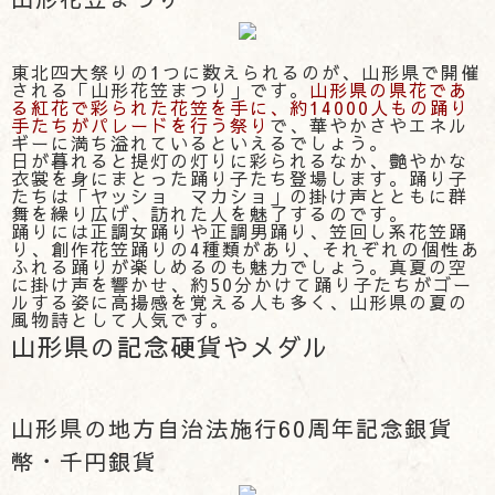
東北四大祭りの1つに数えられるのが、山形県で開催
される「山形花笠まつり」です。
山形県の県花であ
る紅花で彩られた花笠を手に、約14000人もの踊り
手たちがパレードを行う祭り
で、華やかさやエネル
ギーに満ち溢れているといえるでしょう。
日が暮れると提灯の灯りに彩られるなか、艶やかな
衣裳を身にまとった踊り子たち登場します。踊り子
たちは「ヤッショ マカショ」の掛け声とともに群
舞を繰り広げ、訪れた人を魅了するのです。
踊りには正調女踊りや正調男踊り、笠回し系花笠踊
り、創作花笠踊りの4種類があり、それぞれの個性あ
ふれる踊りが楽しめるのも魅力でしょう。真夏の空
に掛け声を響かせ、約50分かけて踊り子たちがゴー
ルする姿に高揚感を覚える人も多く、山形県の夏の
風物詩として人気です。
山形県の記念硬貨やメダル
山形県の地方自治法施行60周年記念銀貨
幣・千円銀貨