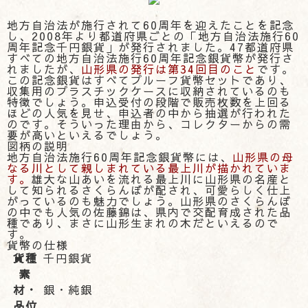
地方自治法が施行されて60周年を迎えたことを記念
し、2008年より都道府県ごとの「地方自治法施行60
周年記念千円銀貨」が発行されました。47都道府県
すべての地方自治法施行60周年記念銀貨幣が発行さ
れましたが、
山形県の発行は第34回目のこと
です。
この記念銀貨はすべてプルーフ貨幣セットであり、
収集用のプラスチックケースに収納されているのも
特徴でしょう。申込受付の段階で販売枚数を上回る
ほどの人気を見せ、申込者の中から抽選が行われた
のです。そういった理由から、コレクターからの需
要が高いといえるでしょう。
図柄の説明
地方自治法施行60周年記念銀貨幣には、
山形県の母
なる川として親しまれている最上川が描かれていま
す。
雄大な山あいを流れる最上川に山形県の名産と
して知られるさくらんぼが配され、可愛らしく仕上
がっているのも魅力でしょう。山形県のさくらんぼ
の中でも人気の佐藤錦は、県内で交配育成された品
種であり、まさに山形生まれの木だといえるので
す。
貨幣の仕様
貨種
千円銀貨
素
材・
銀・純銀
品位