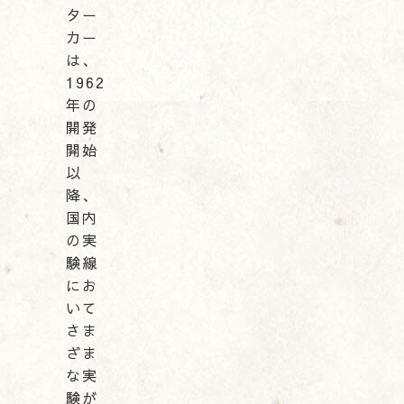
ター
カー
は、
1962
年の
開発
開始
以
降、
国内
の実
験線
にお
いて
さま
ざま
な実
験が