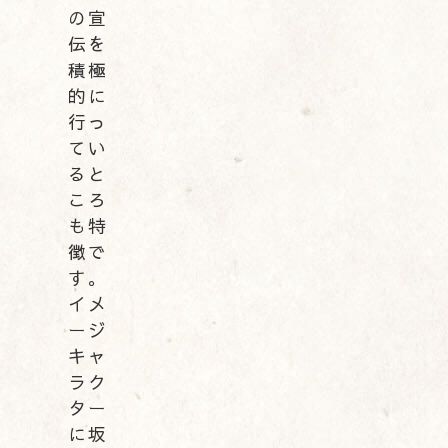
の宣
伝を
積極
的に
行っ
てい
ると
ころ
も特
徴で
す。
イメ
ージ
キャ
ラク
ター
に坂