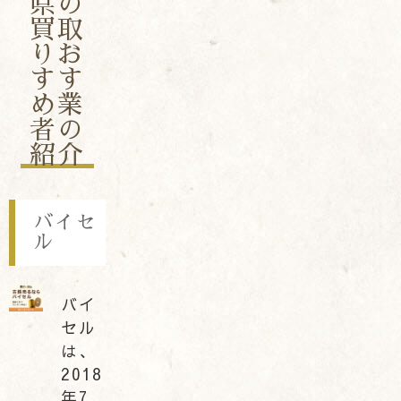
県の
買取
りお
すす
め業
者の
紹介
バイセ
ル
バイ
セル
は、
2018
年7