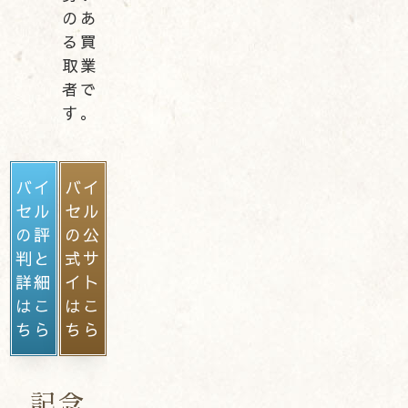
のあ
る買
取業
者で
す。
バイ
バイ
セル
セル
の評
の公
判と
式サ
詳細
イト
はこ
はこ
ちら
ちら
記念