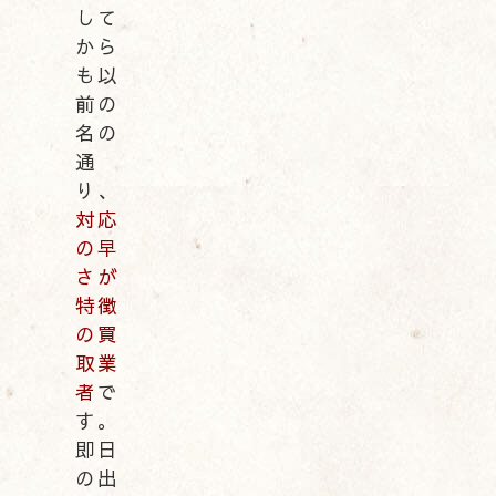
して
から
も以
前の
名の
通
り、
対応
の早
さが
特徴
の買
取業
者
で
す。
即日
の出