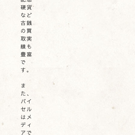
硬貨
など
古銭
の買
取実
績も
豊富
で
す。
ま
た、
バイ
セル
はメ
ディ
アで