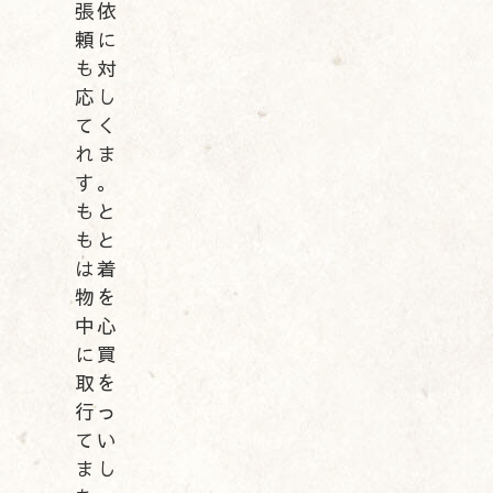
張依
頼に
も対
応し
てく
れま
す。
もと
もと
は着
物を
中心
に買
取を
行っ
てい
まし