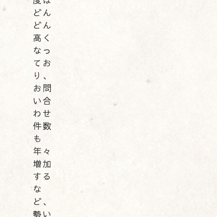
どん
どん
高く
なっ
てお
り、
お問
い合
わせ
件数
も
年々
増加
する
な
ど、
勢い