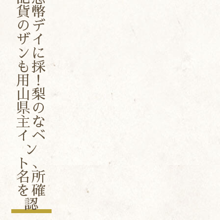
貨幣
のデ
ザイ
ンに
も採
用！
山梨
県の
主な
イベ
ン
ト、
名所
を確
認