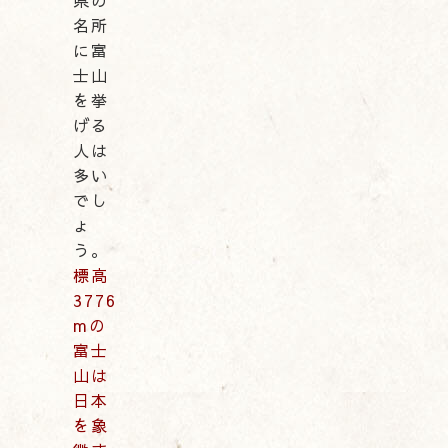
県の
名所
に富
士山
を挙
げる
人は
多い
でし
ょ
う。
標高
3776
mの
富士
山は
日本
を象