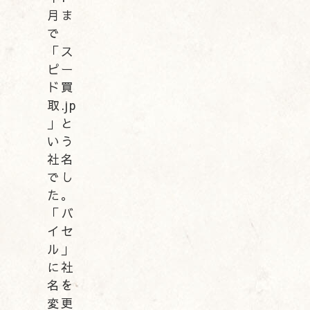
月ま
で
「ス
ピー
ド買
取.jp
」と
いう
社名
でし
た。
「バ
イセ
ル」
に社
名を
変更