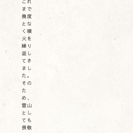
これ
まで
幾度
とな
く噴
火を
繰り
返し
てき
まし
た。
その
た
め、
霊山
とし
ても
畏敬