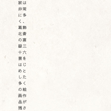
家は
非常
に多
く、
葛飾
北斎
の富
嶽三
十六
景を
はじ
めと
した
多く
の絵
画作
品が
残さ