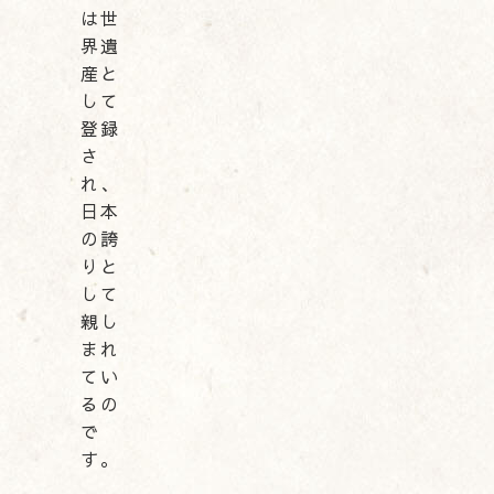
は世
界遺
産と
して
登録
さ
れ、
日本
の誇
りと
して
親し
まれ
てい
るの
で
す。