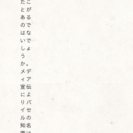
たこ
とが
ある
ので
はな
いで
しょ
う
か。
メデ
ィア
宣伝
によ
りバ
イセ
ルの
知名
度は