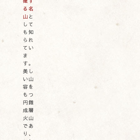
徴す
る名
山
と
して
も知
られ
てい
ま
す。
美し
い山
容を
もつ
円錐
成層
火山
であ
り、