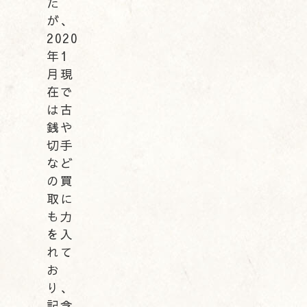
た
が、
2020
年1
月現
在で
は古
銭や
切手
など
の買
取に
も力
を入
れて
お
り、
記念