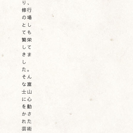
り、
修行
の場
とし
ても
繁栄
して
きま
し
た。
そん
な富
士山
に心
を動
かさ
れた
芸術