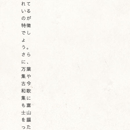
れて
いる
のが
特徴
でし
ょ
う。
さら
に、
万葉
集や
古今
和歌
集に
も富
士山
を謳
った