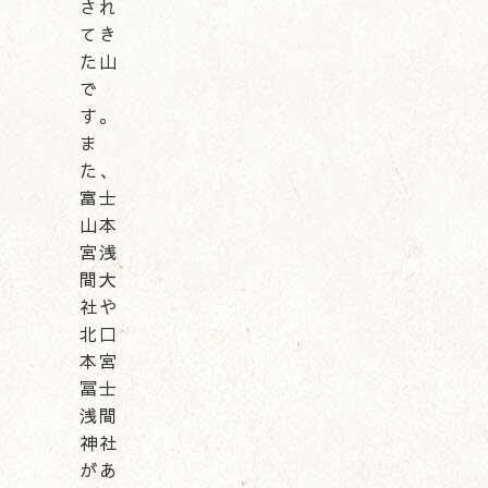
され
てき
た山
で
す。
ま
た、
富士
山本
宮浅
間大
社や
北口
本宮
冨士
浅間
神社
があ