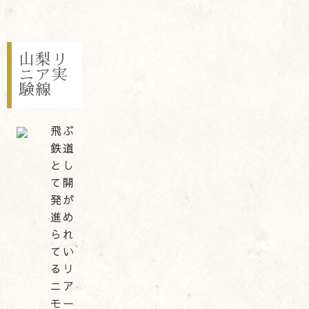
山梨リ
ニア実
験線
飛ぶ
鉄道
とし
て開
発が
進め
られ
てい
るリ
ニア
モー