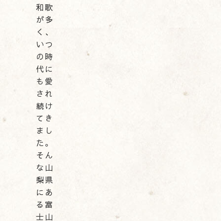
和歌
が多
く、
いつ
の時
代に
も愛
され
続け
てき
まし
た。
そん
な山
梨県
にあ
る富
士山