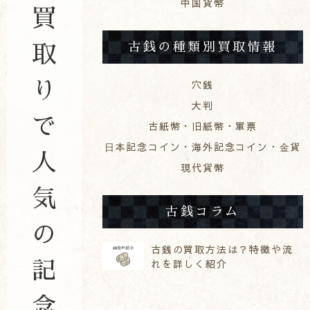
中国貨幣
買
古銭の種類別買取情報
取
穴銭
り
大判
で
古紙幣・旧紙幣・軍票
⽇本記念コイン・海外記念コイン・⾦貨
人
現代貨幣
気
古銭コラム
の
古銭の買取方法は？特徴や流
れを詳しく紹介
記
念