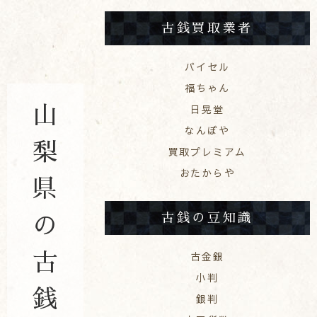
古銭買取業者
バイセル
福ちゃん
日晃堂
山
なんぼや
梨
買取プレミアム
おたからや
県
古銭の豆知識
の
古金銀
古
小判
銭
銀判