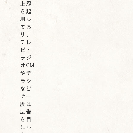
上忍
を起
用し
てお
り、
テレ
ビ・
ラジ
オCM
やチ
ラシ
など
で一
度は
広告
を目
にし