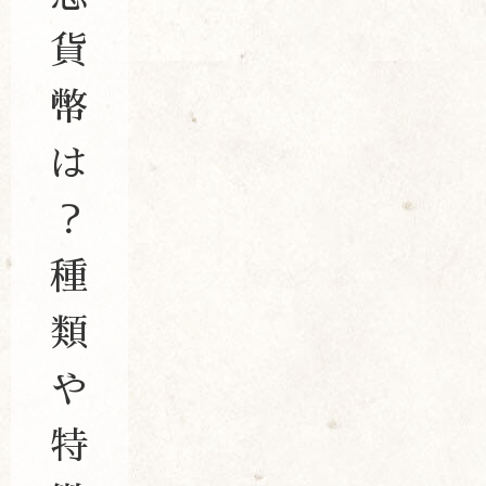
貨
幣
は
？
種
類
や
特