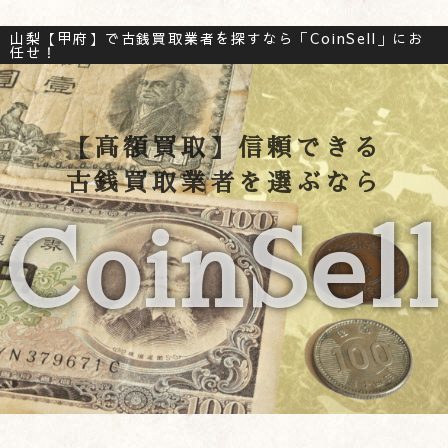
山梨【甲府】で古銭買取業者を探すなら「CoinSell」にお
任せ！
【高額買取】信頼できる
古銭買取業者を選ぶなら
CoinSell