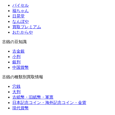
バイセル
福ちゃん
日晃堂
なんぼや
買取プレミアム
おたからや
古銭の豆知識
古金銀
小判
銀判
中国貨幣
古銭の種類別買取情報
穴銭
大判
古紙幣・旧紙幣・軍票
⽇本記念コイン・海外記念コイン・⾦貨
現代貨幣