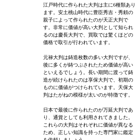
江戸時代に作られた大判は主に6種類あり
ます。安土桃山時代に豊臣秀吉・秀頼の
親子によって作られたのが天正大判で
す。非常に価値が高い大判として知られ
るのは慶長大判で、買取では驚くほどの
価格で取引が行われています。
元禄大判は鋳造枚数の多い大判ですが、
後に多くが鋳つぶされたため価値が高い
といえるでしょう。長い期間に渡って鋳
造が続けられたのは享保大判で、初期の
ものに価値がつけられています。天保大
判はたがねの模様が太いのが特徴です。
日本で最後に作られたのが万延大判であ
り、通貨としても利用されてきました。
これらの大判はそれぞれに価値が異なる
ため、正しい知識を持った専門家に鑑定
を依頼しましょう。