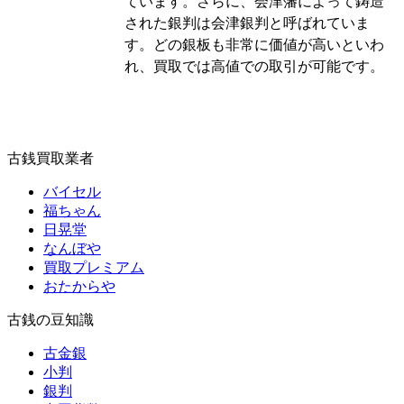
ています。さらに、会津藩によって鋳造
された銀判は会津銀判と呼ばれていま
す。どの銀板も非常に価値が高いといわ
れ、買取では高値での取引が可能です。
古銭買取業者
バイセル
福ちゃん
日晃堂
なんぼや
買取プレミアム
おたからや
古銭の豆知識
古金銀
小判
銀判