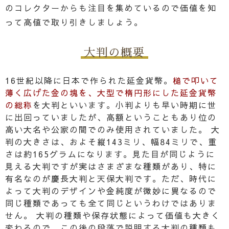
のコレクターからも注目を集めているので価値を知
って高値で取り引きしましょう。
大判の概要
16世紀以降に日本で作られた延金貨幣。
槌で叩いて
薄く広げた金の塊を、大型で楕円形にした延金貨幣
の総称
を大判といいます。小判よりも早い時期に世
に出回っていましたが、高額ということもあり位の
高い大名や公家の間でのみ使用されていました。 大
判の大きさは、およそ縦143ミリ、幅84ミリで、重
さは約165グラムになります。見た目が同じように
見える大判ですが実はさまざまな種類があり、特に
有名なのが慶長大判と天保大判です。ただ、時代に
よって大判のデザインや金純度が微妙に異なるので
同じ種類であっても全て同じというわけではありま
せん。 大判の種類や保存状態によって価値も大きく
変わるので、この後の段落で説明する大判の種類も