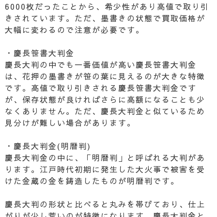
6000枚だったことから、希少性があり高値で取り引
きされています。ただ、墨書きの状態で買取価格が
大幅に変わるので注意が必要です。
・慶長笹書大判金
慶長大判の中でも一番価値が高い慶長笹書大判金
は、花押の墨書きが笹の葉に見えるのが大きな特徴
です。高値で取り引きされる慶長笹書大判金です
が、保存状態が良ければさらに高額になることも少
なくありません。ただ、慶長大判金と似ているため
見分けが難しい場合があります。
・慶長大判金(明暦判)
慶長大判金の中に、「明暦判」と呼ばれる大判があ
ります。江戸時代初期に発生した大火事で被害を受
けた金蔵の金を鋳造したものが明暦判です。
慶長大判の形状と比べると丸みを帯びており、仕上
がりが少し荒いのが特徴になります。慶長大判金と