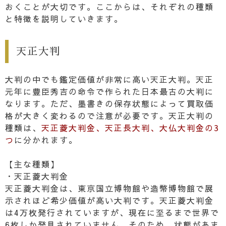
おくことが大切です。ここからは、それぞれの種類
と特徴を説明していきます。
天正大判
大判の中でも鑑定価値が非常に高い天正大判。天正
元年に豊臣秀吉の命令で作られた日本最古の大判に
なります。ただ、墨書きの保存状態によって買取価
格が大きく変わるので注意が必要です。天正大判の
種類は、
天正菱大判金、天正長大判、大仏大判金の3
つ
に分かれます。
【主な種類】
・天正菱大判金
天正菱大判金は、東京国立博物館や造幣博物館で展
示されほど希少価値が高い大判です。天正菱大判金
は4万枚発行されていますが、現在に至るまで世界で
6枚しか発見されていません。そのため、状態があま