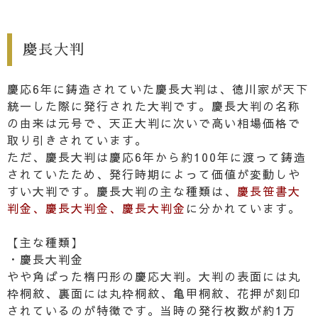
慶長大判
慶応6年に鋳造されていた慶長大判は、徳川家が天下
統一した際に発行された大判です。慶長大判の名称
の由来は元号で、天正大判に次いで高い相場価格で
取り引きされています。
ただ、慶長大判は慶応6年から約100年に渡って鋳造
されていたため、発行時期によって価値が変動しや
すい大判です。慶長大判の主な種類は、
慶長笹書大
判金、慶長大判金、慶長大判金
に分かれています。
【主な種類】
・慶長大判金
やや角ばった楕円形の慶応大判。大判の表面には丸
枠桐紋、裏面には丸枠桐紋、亀甲桐紋、花押が刻印
されているのが特徴です。当時の発行枚数が約1万