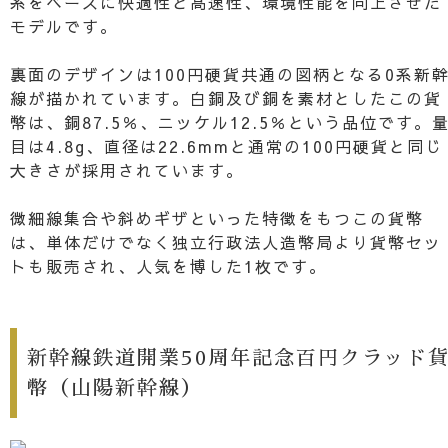
系をベースに快適性と高速性、環境性能を向上させた
モデルです。
裏面のデザインは100円硬貨共通の図柄となる0系新
線が描かれています。白銅及び銅を素材としたこの貨
幣は、銅87.5％、ニッケル12.5％という品位です。
目は4.8g、直径は22.6mmと通常の100円硬貨と同じ
大きさが採用されています。
微細線集合や斜めギザといった特徴をもつこの貨幣
は、単体だけでなく独立行政法人造幣局より貨幣セッ
トも販売され、人気を博した1枚です。
新幹線鉄道開業50周年記念百円クラッド
幣（山陽新幹線）