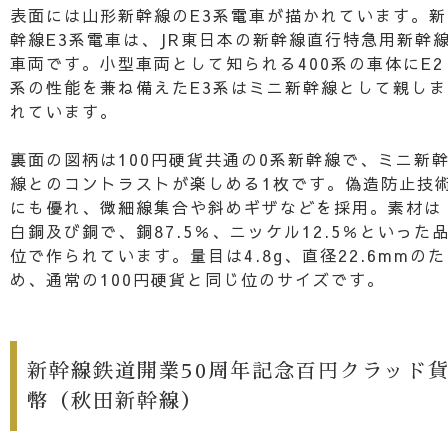
表面には山形新幹線のE3系電車が描かれています。新
幹線E3系電車は、JR東日本の新幹線直行特急用新幹
車両です。小型車両として知られる400系の車体にE2
系の性能を兼ね備えたE3系はミニ新幹線として親しま
れています。
裏面の図柄は100円硬貨共通の0系新幹線で、ミニ新
線とのコントラストが楽しめる1枚です。偽造防止技
にも優れ、微細線集合や斜めギザなどを採用。素材は
白銅及び銅で、銅87.5％、ニッケル12.5％といった
位で作られています。量目は4.8g、直径22.6mmのた
め、通常の100円硬貨と同じ位のサイズです。
新幹線鉄道開業50周年記念百円クラッド
幣（秋田新幹線）