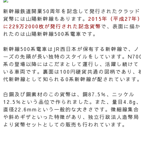
新幹線鉄道開業50周年を記念して発行されたクラッド
貨幣には山陽新幹線もあります。
2015年（平成27年
に229万2000枚が発行された記念貨幣
で、表面に描か
れたのは山陽新幹線500系電車です。
新幹線500系電車はJR西日本が保有する新幹線で、ノ
ーズの先頭が長い独特のスタイルをしています。N70
系の登場以降にはこだまとして運行し、活躍し続けて
いる車両です。裏面は100円硬貨共通の図柄であり、
代新幹線として知られる0系新幹線が配されています
白銅及び銅素材のこの貨幣は、銅87.5％、ニッケル
12.5％という品位で作られました。また、量目4.8g
直径22.6mmという一般的な大きさです。微細線集合
や斜めギザといった特徴があり、独立行政法人造幣局
より貨幣セットとしての販売も行われています。