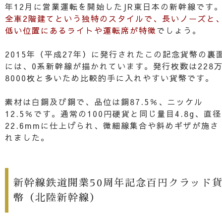
年12月に営業運転を開始したJR東日本の新幹線です
全車2階建てという独特のスタイルで、長いノーズと
低い位置にあるライトや運転席が特徴
でしょう。
2015年（平成27年）に発行されたこの記念貨幣の裏
には、0系新幹線が描かれています。発行枚数は228
8000枚と多いため比較的手に入れやすい貨幣です。
素材は白銅及び銅で、品位は銅87.5％、ニッケル
12.5％です。通常の100円硬貨と同じ量目4.8g、直径
22.6mmに仕上げられ、微細線集合や斜めギザが施さ
れました。
新幹線鉄道開業50周年記念百円クラッド
幣（北陸新幹線）