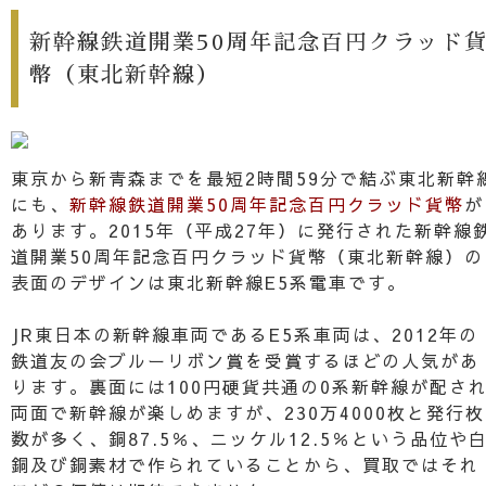
新幹線鉄道開業50周年記念百円クラッド
幣（東北新幹線）
東京から新青森までを最短2時間59分で結ぶ東北新幹
にも、
新幹線鉄道開業50周年記念百円クラッド貨幣
が
あります。2015年（平成27年）に発行された新幹線
道開業50周年記念百円クラッド貨幣（東北新幹線）の
表面のデザインは東北新幹線E5系電車です。
JR東日本の新幹線車両であるE5系車両は、2012年の
鉄道友の会ブルーリボン賞を受賞するほどの人気があ
ります。裏面には100円硬貨共通の0系新幹線が配さ
両面で新幹線が楽しめますが、230万4000枚と発行枚
数が多く、銅87.5％、ニッケル12.5％という品位や
銅及び銅素材で作られていることから、買取ではそれ