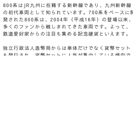
800系はJR九州に在籍する新幹線であり、九州新幹線
の初代車両として知られています。700系をベースに
発された800系は、2004年（平成16年）の登場以来
多くのファンから親しまれてきた車両です。よって、
鉄道愛好家からの注目も集める記念硬貨といえます。
独立行政法人造幣局からは単体だけでなく貨幣セット
も発行され、貨幣セットに人気が集中している傾向で
す。白銅及び銅素材で、銅87.5％、ニッケル12.5％
いった品目や量目4.8g、直径22.6mmといった大きさ
はほかの新幹線鉄道開業50周年記念百円クラッド貨幣
と共通です。
微細線集合や斜めギザなどの偽造防止技術を使用し、
高い技術で作られた記念貨幣としても知られていま
す。