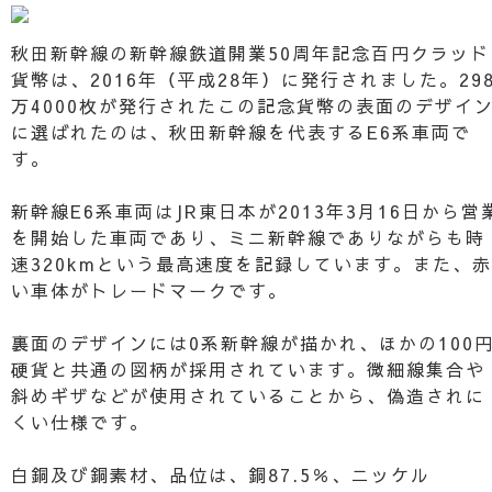
秋田新幹線の新幹線鉄道開業50周年記念百円クラッド
貨幣は、2016年（平成28年）に発行されました。29
万4000枚が発行されたこの記念貨幣の表面のデザイ
に選ばれたのは、秋田新幹線を代表するE6系車両で
す。
新幹線E6系車両はJR東日本が2013年3月16日から営
を開始した車両であり、ミニ新幹線でありながらも時
速320kmという最高速度を記録しています。また、赤
い車体がトレードマークです。
裏面のデザインには0系新幹線が描かれ、ほかの100
硬貨と共通の図柄が採用されています。微細線集合や
斜めギザなどが使用されていることから、偽造されに
くい仕様です。
白銅及び銅素材、品位は、銅87.5％、ニッケル