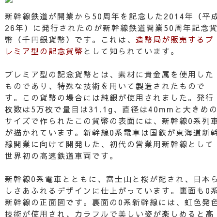
新幹線鉄道が開業から50周年を記念した2014年（平
26年）に発行されたのが新幹線鉄道開業50周年記念
幣（千円銀貨幣）です。これは、
造幣局が販売するプ
レミア型の記念貨幣
として知られています。
プレミア型の記念貨幣とは、素材に貴金属を使用した
ものであり、特殊な技術を用いて製造されたもので
す。この貨幣の場合には純銀が使用されました。発行
枚数は5万枚で量目は31.1g、直径は40mmと大きめ
サイズで作られたこの貨幣の表面には、新幹線0系列
が描かれています。新幹線0系電車は国鉄が東海道新
線開業に向けて開発した、初代の営業用新幹線として
世界初の高速鉄道車両です。
新幹線0系電車とともに、富士山と桜が配され、日本
しさあふれるデザインに仕上がっています。裏面も0
新幹線の正面図です。裏面の0系新幹線には、虹色発
技術が使用され、カラフルで美しい姿が楽しめると高